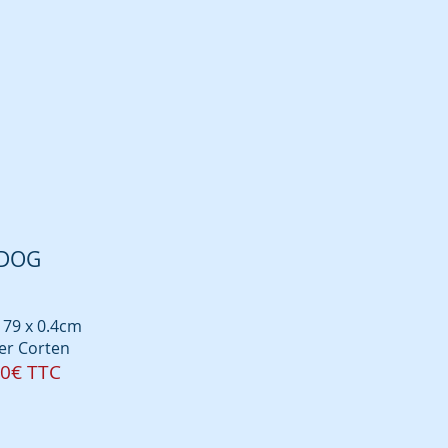
DOG
 79 x 0.4
cm
ier
Cor
ten
0€ TTC