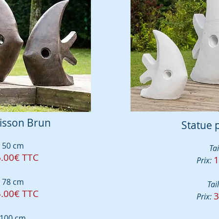
isson Brun
Statue 
50 cm
Tai
.00€ TTC
1
Prix:
78 cm
Tail
.00€ TTC
3
Prix:
100 cm