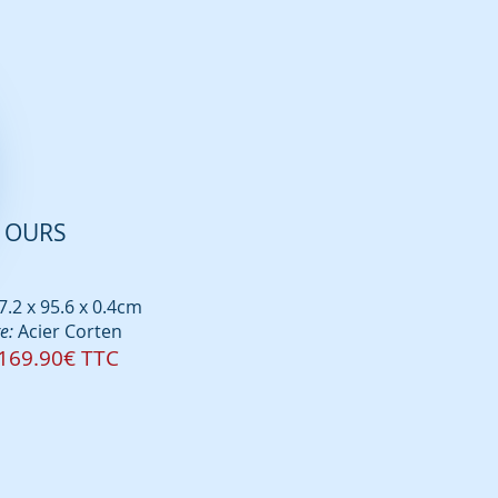
OURS
.2 x 95.6 x 0.4
cm
e:
Acier
Cor
ten
1
69.9
0€ TTC