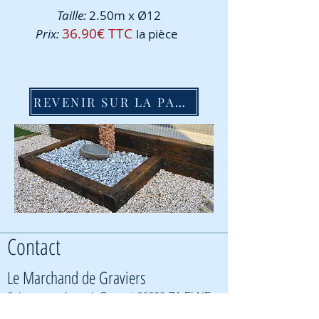
Taille:
2.50m x Ø12
36.90€ TTC
Prix:
la pièce
REVENIR SUR LA PAGE PRECEDENTE
Contact
Le Marchand de Graviers
2, impasse Joseph Cugnot 66200 ZA ELNE,
France